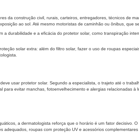
es da construção civil, rurais, carteiros, entregadores, técnicos de m
xposição ao sol. Até mesmo motoristas de caminhão ou ônibus, que se
a durabilidade e a eficácia do protetor solar, como transpiração inte
roteção solar extra: além do filtro solar, fazer o uso de roupas especia
ologista.
e usar protetor solar. Segundo a especialista, o trajeto até o trabal
al para evitar manchas, fotoenvelhecimento e alergias relacionadas à l
uáticos, a dermatologista reforça que o horário é um fator decisivo. O
nés adequados, roupas com proteção UV e acessórios complementares de