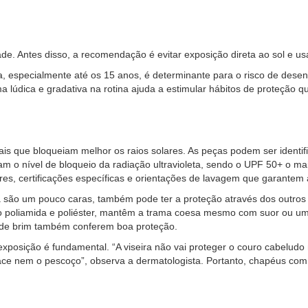
dade. Antes disso, a recomendação é evitar exposição direta ao sol e 
a, especialmente até os 15 anos, é determinante para o risco de desenv
a lúdica e gradativa na rotina ajuda a estimular hábitos de proteção 
is que bloqueiam melhor os raios solares. As peças podem ser identifi
m o nível de bloqueio da radiação ultravioleta, sendo o UPF 50+ o m
s, certificações específicas e orientações de lavagem que garantem a
 são um pouco caras, também pode ter a proteção através dos outros t
mo poliamida e poliéster, mantêm a trama coesa mesmo com suor ou u
 de brim também conferem boa proteção.
 exposição é fundamental. “A viseira não vai proteger o couro cabelud
 face nem o pescoço”, observa a dermatologista. Portanto, chapéus co