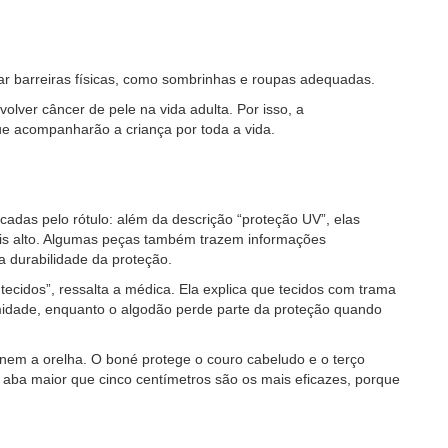
usar barreiras físicas, como sombrinhas e roupas adequadas.
olver câncer de pele na vida adulta. Por isso, a
que acompanharão a criança por toda a vida.
cadas pelo rótulo: além da descrição “proteção UV”, elas
ais alto. Algumas peças também trazem informações
 durabilidade da proteção.
ecidos”, ressalta a médica. Ela explica que tecidos com trama
midade, enquanto o algodão perde parte da proteção quando
o nem a orelha. O boné protege o couro cabeludo e o terço
m aba maior que cinco centímetros são os mais eficazes, porque