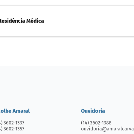
 Residência Médica
cia Médica - 2026
sidência Médica - 2026
2026
a - 2026
colhe Amaral
Ouvidoria
4) 3602-1337
(14) 3602-1388
4) 3602-1357
ouvidoria@amaralcarval