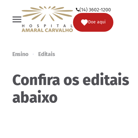
(14) 3602-1200
(14) 3602-1200
Doe aqui
Doe aqui
Ensino
Editais
Confira os editais
abaixo